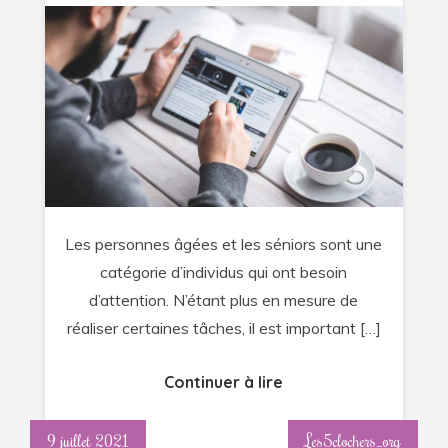
Pourquoi
suivre
des
blogs
sur
les
séniors
et
personnes
Les personnes âgées et les séniors sont une
âgées
catégorie d’individus qui ont besoin
?
d’attention. N’étant plus en mesure de
réaliser certaines tâches, il est important […]
Continuer à lire
9 juillet 2021
Les5clochers_org