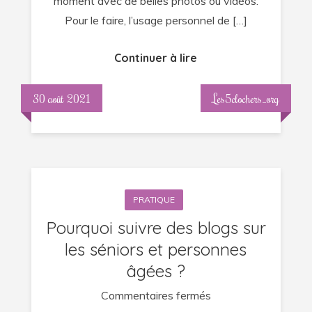
moment avec de belles photos ou vidéos.
Pour le faire, l’usage personnel de […]
Continuer à lire
30 août 2021
Les5clochers_org
PRATIQUE
Pourquoi suivre des blogs sur
les séniors et personnes
âgées ?
sur
Commentaires fermés