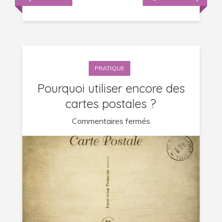
PRATIQUE
Pourquoi utiliser encore des
cartes postales ?
sur
Commentaires fermés
Pourquoi
utiliser
encore
des
cartes
postales
?