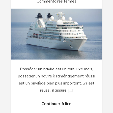
sur
Commentaires fermés
Pourquoi
confier
la
création
de
l’aménagement
d’intérieur
et
extérieur
Posséder un navire est un rare luxe mais,
de
posséder un navire à l’aménagement réussi
son
est un privilège bien plus important. S’il est
navire
réussi, il assure […]
à
un
Continuer à lire
professionnel