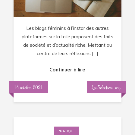
féminins
?
Les blogs féminins à l’instar des autres
plateformes sur la toile proposent des faits
de société et d’actualité riche. Mettant au
centre de leurs réflexions […]
Continuer à lire
14 octobre 2021
Les5clochers_org
PRATIQUE