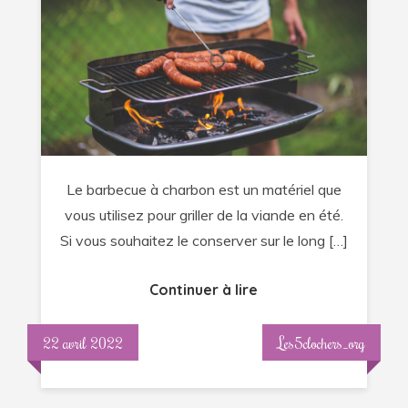
son
barbecue
à
charbon
pendant
les
vacances
Le barbecue à charbon est un matériel que
?
vous utilisez pour griller de la viande en été.
Si vous souhaitez le conserver sur le long […]
Continuer à lire
22 avril 2022
Les5clochers_org