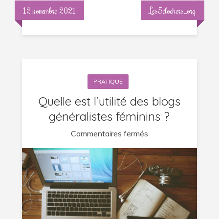
?
12 novembre 2021
Les5clochers_org
PRATIQUE
Quelle est l’utilité des blogs
généralistes féminins ?
sur
Commentaires fermés
Quelle
est
l’utilité
des
blogs
généralistes