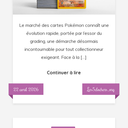
impacte
leur
valeur
Le marché des cartes Pokémon connaît une
et
évolution rapide, portée par l’essor du
les
grading, une démarche désormais
services
incontournable pour tout collectionneur
exclusifs
exigeant. Face à la […]
proposés
à
Continuer à lire
Lyon
22 avril 2026
Les5clochers_org