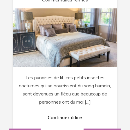
Quand
faut-
il
faire
appel
à
des
professionnels
pour
Les punaises de lit, ces petits insectes
lutter
nocturnes qui se nourrissent du sang humain,
contre
sont devenues un fléau que beaucoup de
les
personnes ont du mal […]
punaises
de
Continuer à lire
lit
?