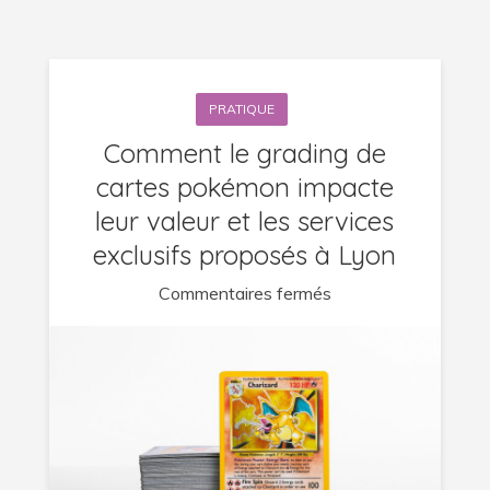
PRATIQUE
Comment le grading de
cartes pokémon impacte
leur valeur et les services
exclusifs proposés à Lyon
sur
Commentaires fermés
Comment
le
grading
de
cartes
pokémon