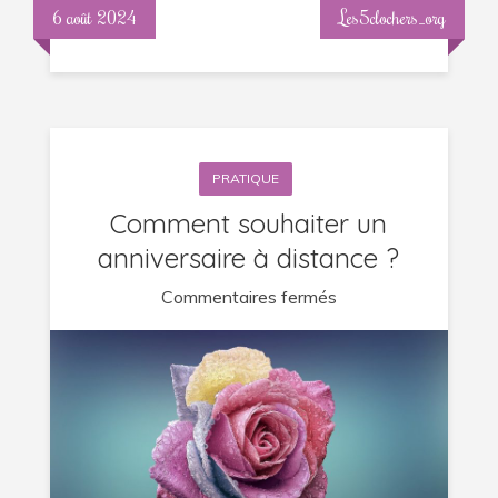
6 août 2024
Les5clochers_org
PRATIQUE
Comment souhaiter un
anniversaire à distance ?
sur
Commentaires fermés
Comment
souhaiter
un
anniversaire
à
distance