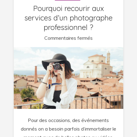
Pourquoi recourir aux
services d’un photographe
professionnel ?
sur
Commentaires fermés
Pourquoi
recourir
aux
services
d’un
photographe
professionnel
?
Pour des occasions, des événements
donnés on a besoin parfois d’immortaliser le