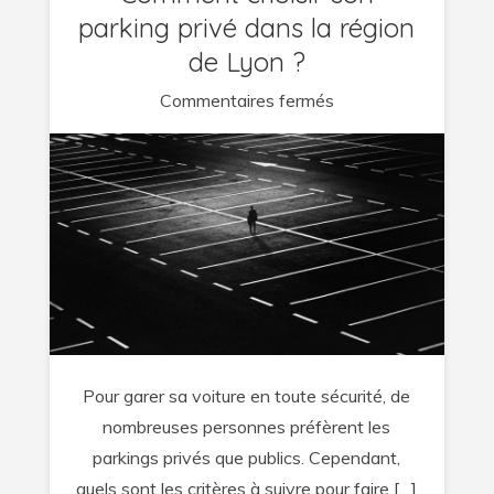
parking privé dans la région
de Lyon ?
sur
Commentaires fermés
Comment
choisir
son
parking
privé
dans
la
région
de
Pour garer sa voiture en toute sécurité, de
Lyon
nombreuses personnes préfèrent les
?
parkings privés que publics. Cependant,
quels sont les critères à suivre pour faire […]