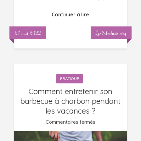
Continuer à lire
27 mai 2022
Les5clochers_org
PRATIQUE
Comment entretenir son
barbecue à charbon pendant
les vacances ?
sur
Commentaires fermés
Comment
entretenir