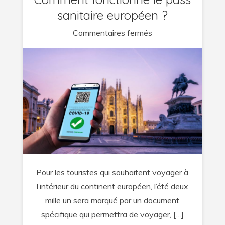
sanitaire européen ?
sur
Commentaires fermés
Comment
fonctionne
le
pass
sanitaire
européen
?
Pour les touristes qui souhaitent voyager à
l’intérieur du continent européen, l’été deux
mille un sera marqué par un document
spécifique qui permettra de voyager, […]