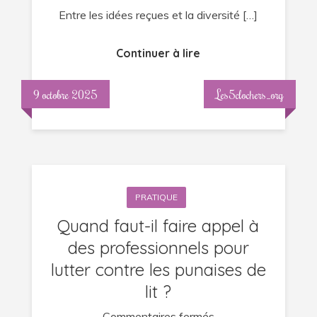
Entre les idées reçues et la diversité […]
Continuer à lire
9 octobre 2025
Les5clochers_org
PRATIQUE
Quand faut-il faire appel à
des professionnels pour
lutter contre les punaises de
lit ?
sur
Commentaires fermés