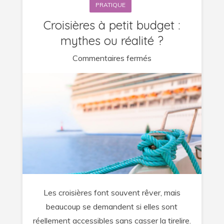
PRATIQUE
Croisières à petit budget :
mythes ou réalité ?
sur
Commentaires fermés
Croisières
à
petit
budget
:
mythes
ou
réalité
?
Les croisières font souvent rêver, mais
beaucoup se demandent si elles sont
réellement accessibles sans casser la tirelire.