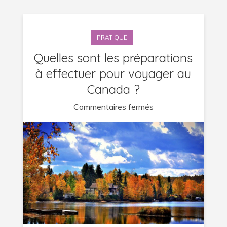
PRATIQUE
Quelles sont les préparations
à effectuer pour voyager au
Canada ?
sur
Commentaires fermés
Quelles
sont
les
préparations
à
effectuer
pour
voyager