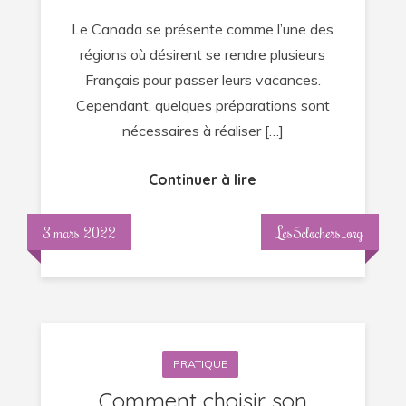
au
Le Canada se présente comme l’une des
Canada
régions où désirent se rendre plusieurs
?
Français pour passer leurs vacances.
Cependant, quelques préparations sont
nécessaires à réaliser […]
Continuer à lire
3 mars 2022
Les5clochers_org
PRATIQUE
Comment choisir son