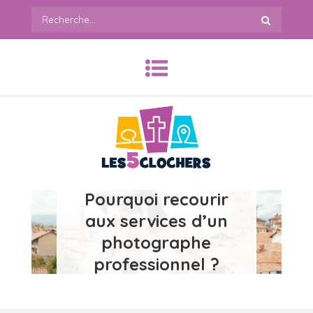
Skip
Recherche
to
:
content
les5clochers.org
Pourquoi recourir
aux services d’un
photographe
professionnel ?