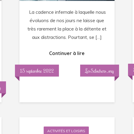
un
La cadence infernale à laquelle nous
spa
évoluons de nos jours ne laisse que
privatif
très rarement la place à la détente et
?
aux distractions. Pourtant, se […]
Continuer à lire
15 septembre 2022
Les5clochers_org
g
ACTIVITÉS ET LOISIRS