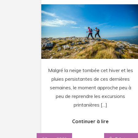
Comment
préparer
une
randonné
en
montagne
?
Malgré la neige tombée cet hiver et les
pluies persistantes de ces dernières
semaines, le moment approche peu à
peu de reprendre les excursions
printanières […]
Continuer à lire