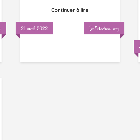
Continuer à lire
g
21 avril 2022
Les5clochers_org