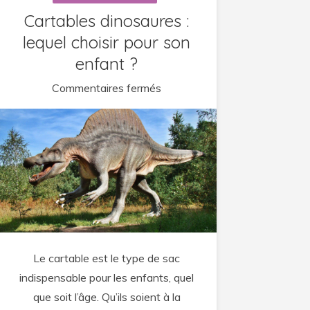
Cartables dinosaures :
lequel choisir pour son
enfant ?
sur
Commentaires fermés
Cartables
dinosaures
:
lequel
choisir
pour
son
enfant
Le cartable est le type de sac
?
indispensable pour les enfants, quel
que soit l’âge. Qu’ils soient à la