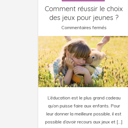
Comment réussir le choix
des jeux pour jeunes ?
sur
Commentaires fermés
Comment
réussir
le
choix
des
jeux
pour
jeunes
L’éducation est le plus grand cadeau
?
qu’on puisse faire aux enfants. Pour
leur donner la meilleure possible, il est
possible d’avoir recours aux jeux et […]