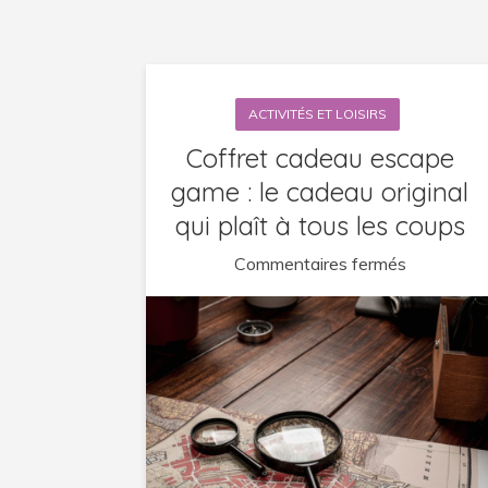
ACTIVITÉS ET LOISIRS
Coffret cadeau escape
game : le cadeau original
qui plaît à tous les coups
sur
Commentaires fermés
Coffret
cadeau
escape
game
:
le
cadeau