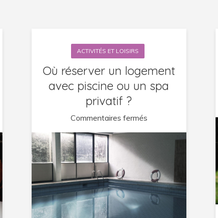
ACTIVITÉS ET LOISIRS
Où réserver un logement
avec piscine ou un spa
privatif ?
sur
Commentaires fermés
Où
réserver
un
logement
avec
piscine
ou