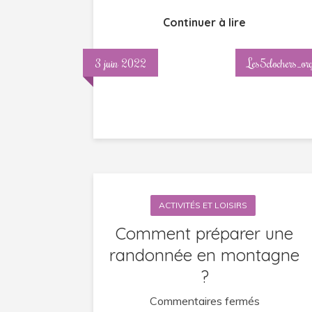
Continuer à lire
3 juin 2022
Les5clochers_or
ACTIVITÉS ET LOISIRS
Comment préparer une
randonnée en montagne
?
sur
Commentaires fermés