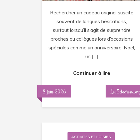
original
Rechercher un cadeau original suscite
qui
souvent de longues hésitations,
plaît
surtout lorsqu’il s’agit de surprendre
à
proches ou collègues lors d’occasions
tous
spéciales comme un anniversaire, Noël,
les
un […]
coups
Continuer à lire
8 juin 2026
Les5clochers_or
ACTIVITÉS ET LOISIRS