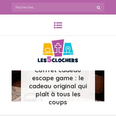
Skip
Recherche
to
:
content
Coffret cadeau
les5clochers.org
escape game : le
cadeau original qui
plaît à tous les
coups