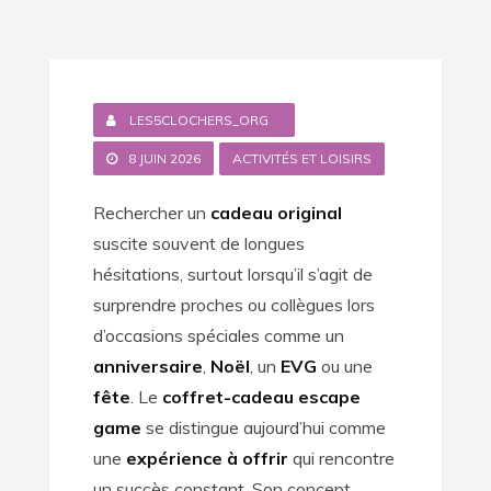
LES5CLOCHERS_ORG
8 JUIN 2026
ACTIVITÉS ET LOISIRS
Rechercher un
cadeau original
suscite souvent de longues
hésitations, surtout lorsqu’il s’agit de
surprendre proches ou collègues lors
d’occasions spéciales comme un
anniversaire
,
Noël
, un
EVG
ou une
fête
. Le
coffret-cadeau escape
game
se distingue aujourd’hui comme
une
expérience à offrir
qui rencontre
un succès constant. Son concept