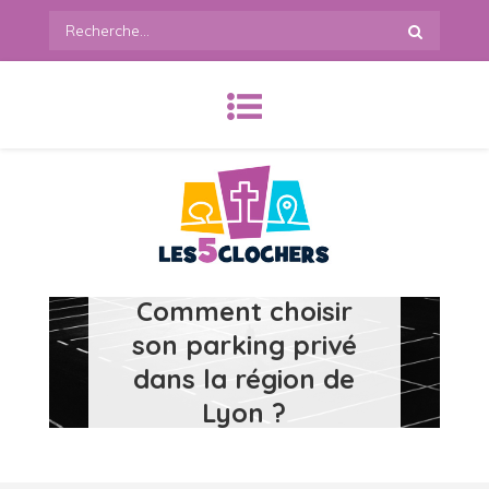
Skip
Recherche
to
:
content
les5clochers.org
Comment choisir
son parking privé
dans la région de
Lyon ?