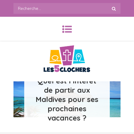
Skip
Recherche
to
:
content
Quel est l’intérêt
les5clochers.org
de partir aux
Maldives pour ses
prochaines
vacances ?